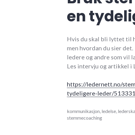
en tydeli
Hvis du skal bli lyttet ti
men hvordan du sier det.
ledere og andre som vil 
Les intervju og artikkel i
https://ledernett.no/st
tydeligere-leder/51333
februar
kommunikasjon
,
ledelse
,
ledersk
12,
stemmecoaching
2021