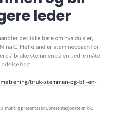
gere leder
l handler det ikke bare om hva du sier,
 Nina C. Helleland er stemmecoach for
lære å bruke stemmen på en bedre måte.
 Ledelse her:
emmetrening/bruk-stemmen-og-bli-en-
1
ap
,
muntlig presentasjon
,
presentasjonsteknikk
,