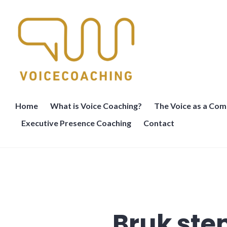
Skip
to
content
Nina Voicecoach
Home
What is Voice Coaching?
The Voice as a Com
Executive Presence Coaching
Contact
Bruk ste