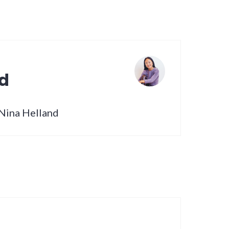
nd
 Nina Helland
vigasjon