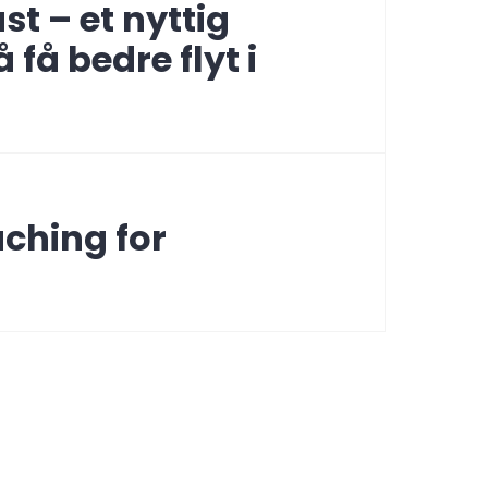
st – et nyttig
 få bedre flyt i
hing for