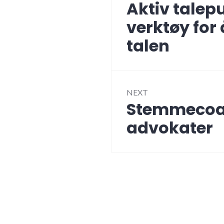
Aktiv talepu
Previous
post:
verktøy for å
talen
NEXT
Stemmecoac
Next
post:
advokater