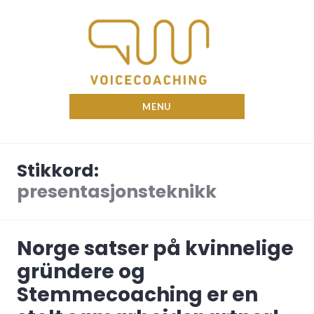
Skip
to
content
Nina Voicecoach
MENU
Stikkord:
presentasjonsteknikk
Norge satser på kvinnelige
gründere og
Stemmecoaching er en