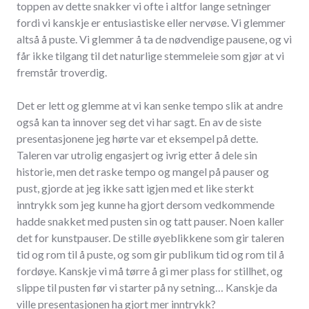
toppen av dette snakker vi ofte i altfor lange setninger
fordi vi kanskje er entusiastiske eller nervøse. Vi glemmer
altså å puste. Vi glemmer å ta de nødvendige pausene, og vi
får ikke tilgang til det naturlige stemmeleie som gjør at vi
fremstår troverdig.
Det er lett og glemme at vi kan senke tempo slik at andre
også kan ta innover seg det vi har sagt. En av de siste
presentasjonene jeg hørte var et eksempel på dette.
Taleren var utrolig engasjert og ivrig etter å dele sin
historie, men det raske tempo og mangel på pauser og
pust, gjorde at jeg ikke satt igjen med et like sterkt
inntrykk som jeg kunne ha gjort dersom vedkommende
hadde snakket med pusten sin og tatt pauser. Noen kaller
det for kunstpauser. De stille øyeblikkene som gir taleren
tid og rom til å puste, og som gir publikum tid og rom til å
fordøye. Kanskje vi må tørre å gi mer plass for stillhet, og
slippe til pusten før vi starter på ny setning… Kanskje da
ville presentasjonen ha gjort mer inntrykk?