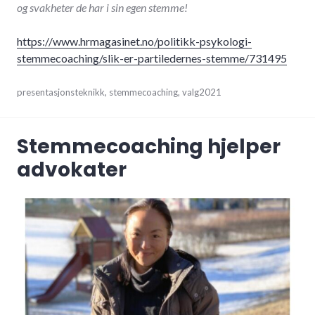
og svakheter de har i sin egen stemme!
https://www.hrmagasinet.no/politikk-psykologi-
stemmecoaching/slik-er-partiledernes-stemme/7314
95
september
presentasjonsteknikk
,
stemmecoaching
,
valg2021
20,
2021
Stemmecoaching hjelper
advokater