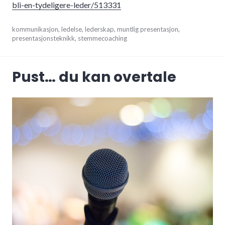
bli-en-tydeligere-leder/513331
februar
kommunikasjon
,
ledelse
,
lederskap
,
muntlig presentasjon
,
12,
presentasjonsteknikk
,
stemmecoaching
2021
Pust… du kan overtale