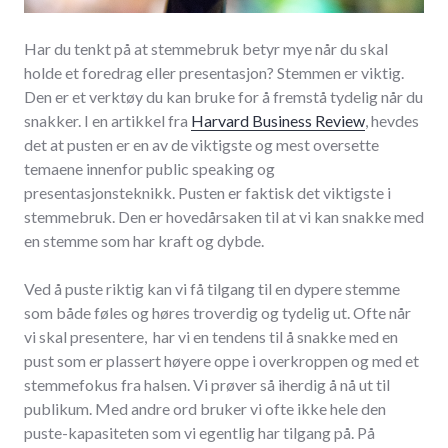
Har du tenkt på at stemmebruk betyr mye når du skal
holde et foredrag eller presentasjon? Stemmen er viktig.
Den er et verktøy du kan bruke for å fremstå tydelig når du
snakker. I en artikkel fra
Harvard Business Review
, hevdes
det at pusten er en av de viktigste og mest oversette
temaene innenfor public speaking og
presentasjonsteknikk. Pusten er faktisk det viktigste i
stemmebruk. Den er hovedårsaken til at vi kan snakke med
en stemme som har kraft og dybde.
Ved å puste riktig kan vi få tilgang til en dypere stemme
som både føles og høres troverdig og tydelig ut. Ofte når
vi skal presentere, har vi en tendens til å snakke med en
pust som er plassert høyere oppe i overkroppen og med et
stemmefokus fra halsen. Vi prøver så iherdig å nå ut til
publikum. Med andre ord bruker vi ofte ikke hele den
puste-kapasiteten som vi egentlig har tilgang på. På