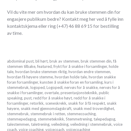
Vil du vite mer om hvordan du kan bruke stemmen din for
engasjere publikum bedre? Kontakt meg her ved å fylle inn
kontaktskjema eller ring (+47) 46 88 69 15 for bestilling
av time.
oktober
abdominal pust
,
bli hørt
,
bruk av stemmen
,
bruk stemmen din
,
få
5,
stemmen tilbake
,
featured
,
frykt for å snakke i forsamlinger
,
holde
2017
tale
,
hvordan bruke stemmen riktig
,
hvordan endre stemmen
,
hvordan få høyere stemme
,
hvordan holde tale
,
hvordan snakke
foran forsamlinger
,
kunsten å snakke foran en forsamling
,
kurs i
stemmebruk
,
logoped
,
Logopedi
,
nervøs for å snakke
,
nervøs for å
snakke i forsamlinger
,
overtale
,
presentasjonsteknikk
,
public
speaking
,
pust
,
redd for å snakke høyt
,
redd for å snakke i
forsamlinger
,
retorikk
,
sceneskrekk
,
snakk for å få respekt
,
snakk
høyere
,
snakk med gjennomslagskraft
,
snakk med troverdighet
,
stemmebruk
,
stemmebruk i retten
,
stemmecoaching
,
stemmepedagog
,
stemmeteknikk
,
Stemmetrening
,
talepedagog
,
talestemmen
,
taletrening
,
veiledning
,
veiledning i stemmebruk
,
voice
coach
,
voice coaching
,
voicecoach
,
voicecoaching