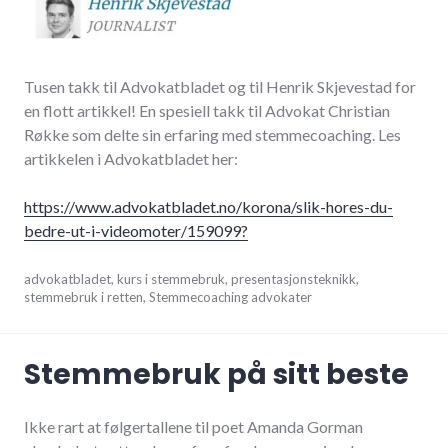
Tusen takk til Advokatbladet og til Henrik Skjevestad for
en flott artikkel! En spesiell takk til Advokat Christian
Røkke som delte sin erfaring med stemmecoaching. Les
artikkelen i Advokatbladet her:
https://www.advokatbladet.no/korona/slik-hores-du-
bedre-ut-i-videomoter/159099?
mars
advokatbladet
,
kurs i stemmebruk
,
presentasjonsteknikk
,
12,
stemmebruk i retten
,
Stemmecoaching advokater
2021
Stemmebruk på sitt beste
Ikke rart at følgertallene til poet Amanda Gorman