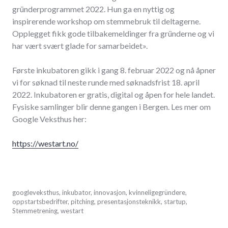
gründerprogrammet 2022. Hun ga en nyttig og
inspirerende workshop om stemmebruk til deltagerne.
Opplegget fikk gode tilbakemeldinger fra gründerne og vi
har vært svært glade for samarbeidet».
Første inkubatoren gikk i gang 8. februar 2022 og nå åpner
vi for søknad til neste runde med søknadsfrist 18. april
2022. Inkubatoren er gratis, digital og åpen for hele landet.
Fysiske samlinger blir denne gangen i Bergen. Les mer om
Google Veksthus her:
https://westart.no/
april
googleveksthus
,
inkubator
,
innovasjon
,
kvinneligegründere
,
8,
oppstartsbedrifter
,
pitching
,
presentasjonsteknikk
,
startup
,
2022
Stemmetrening
,
westart