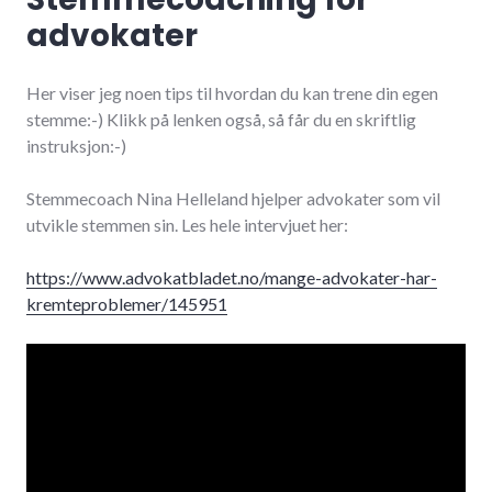
advokater
Her viser jeg noen tips til hvordan du kan trene din egen
stemme:-) Klikk på lenken også, så får du en skriftlig
instruksjon:-)
Stemmecoach Nina Helleland hjelper advokater som vil
utvikle stemmen sin. Les hele intervjuet her:
https://www.advokatbladet.no/mange-advokater-har-
kremteproblemer/145951