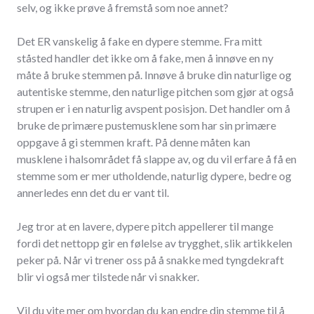
selv, og ikke prøve å fremstå som noe annet?
Det ER vanskelig å fake en dypere stemme. Fra mitt
ståsted handler det ikke om å fake, men å innøve en ny
måte å bruke stemmen på. Innøve å bruke din naturlige og
autentiske stemme, den naturlige pitchen som gjør at også
strupen er i en naturlig avspent posisjon. Det handler om å
bruke de primære pustemusklene som har sin primære
oppgave å gi stemmen kraft. På denne måten kan
musklene i halsområdet få slappe av, og du vil erfare å få en
stemme som er mer utholdende, naturlig dypere, bedre og
annerledes enn det du er vant til.
Jeg tror at en lavere, dypere pitch appellerer til mange
fordi det nettopp gir en følelse av trygghet, slik artikkelen
peker på. Når vi trener oss på å snakke med tyngdekraft
blir vi også mer tilstede når vi snakker.
Vil du vite mer om hvordan du kan endre din stemme til å