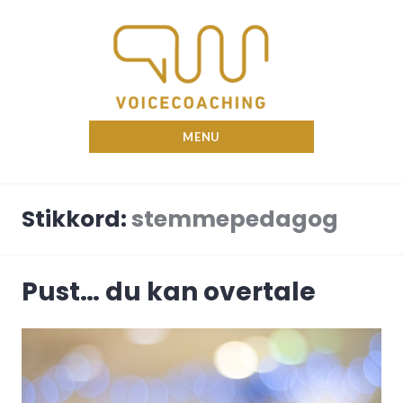
Skip
to
content
Nina Voicecoach
MENU
Stikkord:
stemmepedagog
Pust… du kan overtale