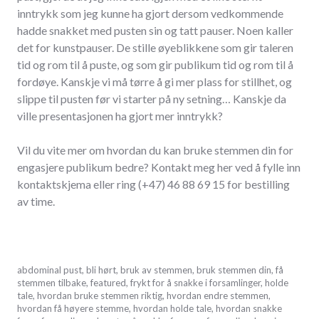
inntrykk som jeg kunne ha gjort dersom vedkommende
hadde snakket med pusten sin og tatt pauser. Noen kaller
det for kunstpauser. De stille øyeblikkene som gir taleren
tid og rom til å puste, og som gir publikum tid og rom til å
fordøye. Kanskje vi må tørre å gi mer plass for stillhet, og
slippe til pusten før vi starter på ny setning… Kanskje da
ville presentasjonen ha gjort mer inntrykk?
Vil du vite mer om hvordan du kan bruke stemmen din for
engasjere publikum bedre? Kontakt meg her ved å fylle inn
kontaktskjema eller ring (+47) 46 88 69 15 for bestilling
av time.
oktober
abdominal pust
,
bli hørt
,
bruk av stemmen
,
bruk stemmen din
,
få
5,
stemmen tilbake
,
featured
,
frykt for å snakke i forsamlinger
,
holde
2017
tale
,
hvordan bruke stemmen riktig
,
hvordan endre stemmen
,
hvordan få høyere stemme
,
hvordan holde tale
,
hvordan snakke