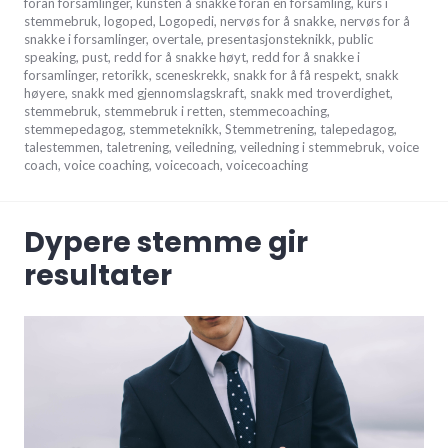
foran forsamlinger
,
kunsten å snakke foran en forsamling
,
kurs i
stemmebruk
,
logoped
,
Logopedi
,
nervøs for å snakke
,
nervøs for å
snakke i forsamlinger
,
overtale
,
presentasjonsteknikk
,
public
speaking
,
pust
,
redd for å snakke høyt
,
redd for å snakke i
forsamlinger
,
retorikk
,
sceneskrekk
,
snakk for å få respekt
,
snakk
høyere
,
snakk med gjennomslagskraft
,
snakk med troverdighet
,
stemmebruk
,
stemmebruk i retten
,
stemmecoaching
,
stemmepedagog
,
stemmeteknikk
,
Stemmetrening
,
talepedagog
,
talestemmen
,
taletrening
,
veiledning
,
veiledning i stemmebruk
,
voice
coach
,
voice coaching
,
voicecoach
,
voicecoaching
Dypere stemme gir
resultater