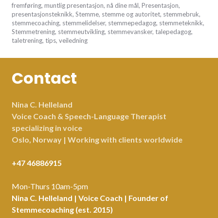
30,
fremføring
,
muntlig presentasjon
,
nå dine mål
,
Presentasjon
,
2016
presentasjonsteknikk
,
Stemme
,
stemme og autoritet
,
stemmebruk
,
stemmecoaching
,
stemmelidelser
,
stemmepedagog
,
stemmeteknikk
,
Stemmetrening
,
stemmeutvikling
,
stemmevansker
,
talepedagog
,
taletrening
,
tips
,
veiledning
Contact
Nina C. Helleland
Voice Coach & Speech-Language Therapist
specializing in voice
Oslo, Norway | Working with clients worldwide
+47 46886915
Mon-Thurs 10am-5pm
Nina C. Helleland | Voice Coach | Founder of
Stemmecoaching (est. 2015)