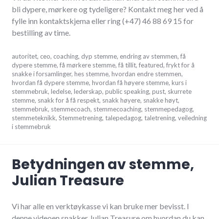
bli dypere, mørkere og tydeligere? Kontakt meg her ved å
fylle inn kontaktskjema eller ring (+47) 46 88 69 15 for
bestilling av time.
oktober
autoritet
,
ceo
,
coaching
,
dyp stemme
,
endring av stemmen
,
få
5,
dypere stemme
,
få mørkere stemme
,
få tillit
,
featured
,
frykt for å
2017
snakke i forsamlinger
,
hes stemme
,
hvordan endre stemmen
,
hvordan få dypere stemme
,
hvordan få høyere stemme
,
kurs i
stemmebruk
,
ledelse
,
lederskap
,
public speaking
,
pust
,
skurrete
stemme
,
snakk for å få respekt
,
snakk høyere
,
snakke høyt
,
stemmebruk
,
stemmecoach
,
stemmecoaching
,
stemmepedagog
,
stemmeteknikk
,
Stemmetrening
,
talepedagog
,
taletrening
,
veiledning
i stemmebruk
Betydningen av stemme,
Julian Treasure
Vi har alle en verktøykasse vi kan bruke mer bevisst. I
denne videoen snakker Julian Treasure om hvordan du kan