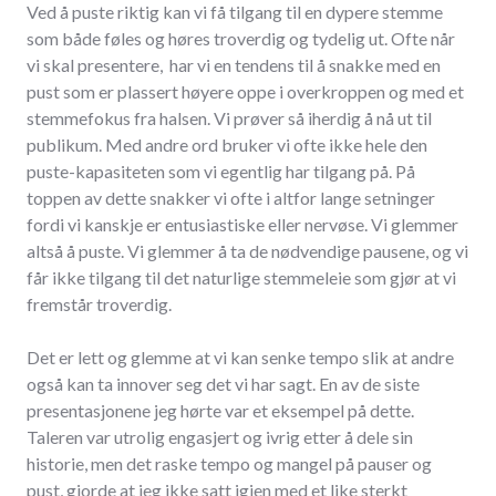
Ved å puste riktig kan vi få tilgang til en dypere stemme
som både føles og høres troverdig og tydelig ut. Ofte når
vi skal presentere, har vi en tendens til å snakke med en
pust som er plassert høyere oppe i overkroppen og med et
stemmefokus fra halsen. Vi prøver så iherdig å nå ut til
publikum. Med andre ord bruker vi ofte ikke hele den
puste-kapasiteten som vi egentlig har tilgang på. På
toppen av dette snakker vi ofte i altfor lange setninger
fordi vi kanskje er entusiastiske eller nervøse. Vi glemmer
altså å puste. Vi glemmer å ta de nødvendige pausene, og vi
får ikke tilgang til det naturlige stemmeleie som gjør at vi
fremstår troverdig.
Det er lett og glemme at vi kan senke tempo slik at andre
også kan ta innover seg det vi har sagt. En av de siste
presentasjonene jeg hørte var et eksempel på dette.
Taleren var utrolig engasjert og ivrig etter å dele sin
historie, men det raske tempo og mangel på pauser og
pust, gjorde at jeg ikke satt igjen med et like sterkt