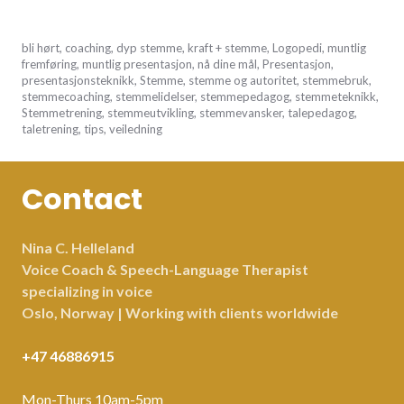
oktober
bli hørt
,
coaching
,
dyp stemme
,
kraft + stemme
,
Logopedi
,
muntlig
30,
fremføring
,
muntlig presentasjon
,
nå dine mål
,
Presentasjon
,
2016
presentasjonsteknikk
,
Stemme
,
stemme og autoritet
,
stemmebruk
,
stemmecoaching
,
stemmelidelser
,
stemmepedagog
,
stemmeteknikk
,
Stemmetrening
,
stemmeutvikling
,
stemmevansker
,
talepedagog
,
taletrening
,
tips
,
veiledning
Contact
Nina C. Helleland
Voice Coach & Speech-Language Therapist
specializing in voice
Oslo, Norway | Working with clients worldwide
+47 46886915
Mon-Thurs 10am-5pm