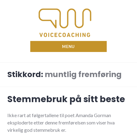
Skip
to
content
Nina Voicecoach
MENU
Stikkord:
muntlig fremføring
Stemmebruk på sitt beste
Ikke rart at følgertallene til poet Amanda Gorman
eksploderte etter denne fremførelsen som viser hva
virkelig god stemmebruk er.