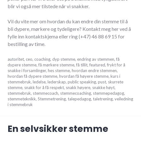
blir vi også mer tilstede når vi snakker.
Vil du vite mer om hvordan du kan endre din stemme til å
bli dypere, mørkere og tydeligere? Kontakt meg her ved å
fylle inn kontaktskjema eller ring (+47) 46 88 69 15 for
bestilling av time.
oktober
autoritet
,
ceo
,
coaching
,
dyp stemme
,
endring av stemmen
,
få
5,
dypere stemme
,
få mørkere stemme
,
få tillit
,
featured
,
frykt for å
2017
snakke i forsamlinger
,
hes stemme
,
hvordan endre stemmen
,
hvordan få dypere stemme
,
hvordan få høyere stemme
,
kurs i
stemmebruk
,
ledelse
,
lederskap
,
public speaking
,
pust
,
skurrete
stemme
,
snakk for å få respekt
,
snakk høyere
,
snakke høyt
,
stemmebruk
,
stemmecoach
,
stemmecoaching
,
stemmepedagog
,
stemmeteknikk
,
Stemmetrening
,
talepedagog
,
taletrening
,
veiledning
i stemmebruk
En selvsikker stemme