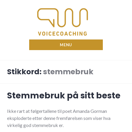
Skip
to
content
Nina Voicecoach
MENU
Stikkord:
stemmebruk
Stemmebruk på sitt beste
Ikke rart at følgertallene til poet Amanda Gorman
eksploderte etter denne fremførelsen som viser hva
virkelig god stemmebruk er.