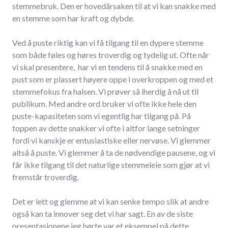
stemmebruk. Den er hovedårsaken til at vi kan snakke med
en stemme som har kraft og dybde.
Ved å puste riktig kan vi få tilgang til en dypere stemme
som både føles og høres troverdig og tydelig ut. Ofte når
vi skal presentere, har vi en tendens til å snakke med en
pust som er plassert høyere oppe i overkroppen og med et
stemmefokus fra halsen. Vi prøver så iherdig å nå ut til
publikum. Med andre ord bruker vi ofte ikke hele den
puste-kapasiteten som vi egentlig har tilgang på. På
toppen av dette snakker vi ofte i altfor lange setninger
fordi vi kanskje er entusiastiske eller nervøse. Vi glemmer
altså å puste. Vi glemmer å ta de nødvendige pausene, og vi
får ikke tilgang til det naturlige stemmeleie som gjør at vi
fremstår troverdig.
Det er lett og glemme at vi kan senke tempo slik at andre
også kan ta innover seg det vi har sagt. En av de siste
presentasjonene jeg hørte var et eksempel på dette.