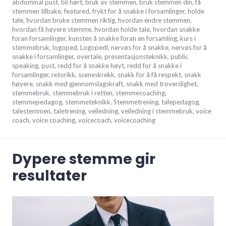
oktober
abdominal pust
,
bli hørt
,
bruk av stemmen
,
bruk stemmen din
,
få
5,
stemmen tilbake
,
featured
,
frykt for å snakke i forsamlinger
,
holde
2017
tale
,
hvordan bruke stemmen riktig
,
hvordan endre stemmen
,
hvordan få høyere stemme
,
hvordan holde tale
,
hvordan snakke
foran forsamlinger
,
kunsten å snakke foran en forsamling
,
kurs i
stemmebruk
,
logoped
,
Logopedi
,
nervøs for å snakke
,
nervøs for å
snakke i forsamlinger
,
overtale
,
presentasjonsteknikk
,
public
speaking
,
pust
,
redd for å snakke høyt
,
redd for å snakke i
forsamlinger
,
retorikk
,
sceneskrekk
,
snakk for å få respekt
,
snakk
høyere
,
snakk med gjennomslagskraft
,
snakk med troverdighet
,
stemmebruk
,
stemmebruk i retten
,
stemmecoaching
,
stemmepedagog
,
stemmeteknikk
,
Stemmetrening
,
talepedagog
,
talestemmen
,
taletrening
,
veiledning
,
veiledning i stemmebruk
,
voice
coach
,
voice coaching
,
voicecoach
,
voicecoaching
Dypere stemme gir
resultater