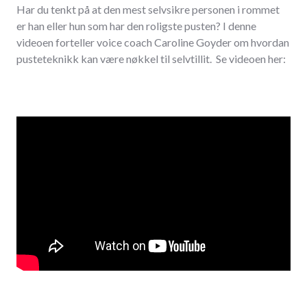
Har du tenkt på at den mest selvsikre personen i rommet
er han eller hun som har den roligste pusten? I denne
videoen forteller voice coach Caroline Goyder om hvordan
pusteteknikk kan være nøkkel til selvtillit. Se videoen her: