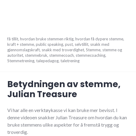
mars
få tillit
,
hvordan bruke stemmen riktig
,
hvordan få dypere stemme
,
23,
kraft + stemme
,
public speaking
,
pust
,
selvtillit
,
snakk med
2017
gjennomslagskraft
,
snakk med troverdighet
,
Stemme
,
stemme og
autoritet
,
stemmebruk
,
stemmecoach
,
stemmecoaching
,
Stemmetrening
,
talepedagog
,
taletrening
Betydningen av stemme,
Julian Treasure
Vi har alle en verktøykasse vi kan bruke mer bevisst. I
denne videoen snakker Julian Treasure om hvordan du kan
bruke stemmens ulike aspekter for å fremstå trygg og
troverdig.