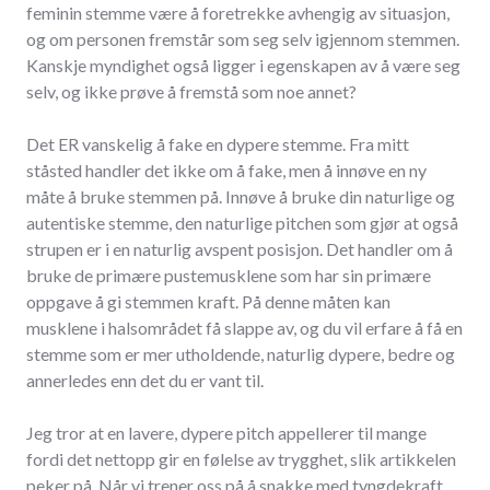
feminin stemme være å foretrekke avhengig av situasjon,
og om personen fremstår som seg selv igjennom stemmen.
Kanskje myndighet også ligger i egenskapen av å være seg
selv, og ikke prøve å fremstå som noe annet?
Det ER vanskelig å fake en dypere stemme. Fra mitt
ståsted handler det ikke om å fake, men å innøve en ny
måte å bruke stemmen på. Innøve å bruke din naturlige og
autentiske stemme, den naturlige pitchen som gjør at også
strupen er i en naturlig avspent posisjon. Det handler om å
bruke de primære pustemusklene som har sin primære
oppgave å gi stemmen kraft. På denne måten kan
musklene i halsområdet få slappe av, og du vil erfare å få en
stemme som er mer utholdende, naturlig dypere, bedre og
annerledes enn det du er vant til.
Jeg tror at en lavere, dypere pitch appellerer til mange
fordi det nettopp gir en følelse av trygghet, slik artikkelen
peker på. Når vi trener oss på å snakke med tyngdekraft