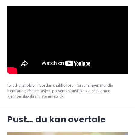
februar
foredragsholder
,
hvordan snakke foran forsamlinger
,
muntlig
26,
fremføring
,
Presentasjon
,
presentasjonsteknikk
,
snakk med
2021
gjennomslagskraft
,
stemmebruk
Pust… du kan overtale