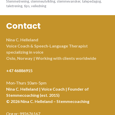
Stemmetrening
,
stemmeutvikling
,
stemmevansker
,
talepedagog
,
taletrening
,
tips
,
veiledning
Contact
Nina C. Helleland
Voice Coach & Speech-Language Therapist
specializing in voice
Oslo, Norway | Working with clients worldwide
+47 46886915
Mon-Thurs 10am-5pm
Nina C. Helleland | Voice Coach | Founder of
Stemmecoaching (est. 2015)
© 2026 Nina C. Helleland – Stemmecoaching
Org nr: 992676167