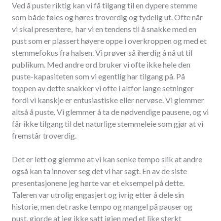
Ved å puste riktig kan vi få tilgang til en dypere stemme
som både føles og høres troverdig og tydelig ut. Ofte når
vi skal presentere, har vi en tendens til å snakke med en
pust som er plassert høyere oppe i overkroppen og med et
stemmefokus fra halsen. Vi prøver så iherdig å nå ut til
publikum. Med andre ord bruker vi ofte ikke hele den
puste-kapasiteten som vi egentlig har tilgang på. På
toppen av dette snakker vi ofte i altfor lange setninger
fordi vi kanskje er entusiastiske eller nervøse. Vi glemmer
altså å puste. Vi glemmer å ta de nødvendige pausene, og vi
får ikke tilgang til det naturlige stemmeleie som gjør at vi
fremstår troverdig.
Det er lett og glemme at vi kan senke tempo slik at andre
også kan ta innover seg det vi har sagt. En av de siste
presentasjonene jeg hørte var et eksempel på dette.
Taleren var utrolig engasjert og ivrig etter å dele sin
historie, men det raske tempo og mangel på pauser og
pust, gjorde at jeg ikke satt igjen med et like sterkt