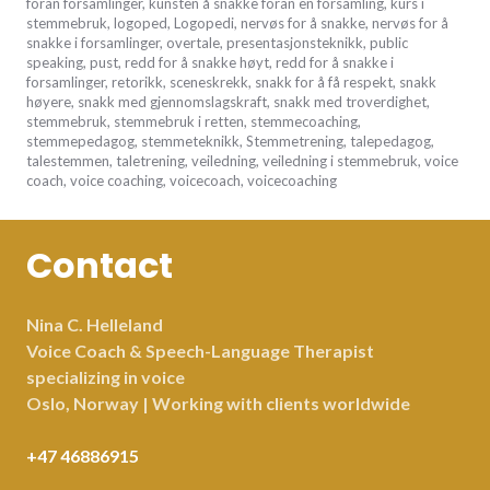
foran forsamlinger
,
kunsten å snakke foran en forsamling
,
kurs i
stemmebruk
,
logoped
,
Logopedi
,
nervøs for å snakke
,
nervøs for å
snakke i forsamlinger
,
overtale
,
presentasjonsteknikk
,
public
speaking
,
pust
,
redd for å snakke høyt
,
redd for å snakke i
forsamlinger
,
retorikk
,
sceneskrekk
,
snakk for å få respekt
,
snakk
høyere
,
snakk med gjennomslagskraft
,
snakk med troverdighet
,
stemmebruk
,
stemmebruk i retten
,
stemmecoaching
,
stemmepedagog
,
stemmeteknikk
,
Stemmetrening
,
talepedagog
,
talestemmen
,
taletrening
,
veiledning
,
veiledning i stemmebruk
,
voice
coach
,
voice coaching
,
voicecoach
,
voicecoaching
Contact
Nina C. Helleland
Voice Coach & Speech-Language Therapist
specializing in voice
Oslo, Norway | Working with clients worldwide
+47 46886915