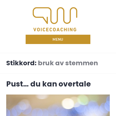
Skip
to
content
Nina Voicecoach
MENU
Stikkord:
bruk av stemmen
Pust… du kan overtale