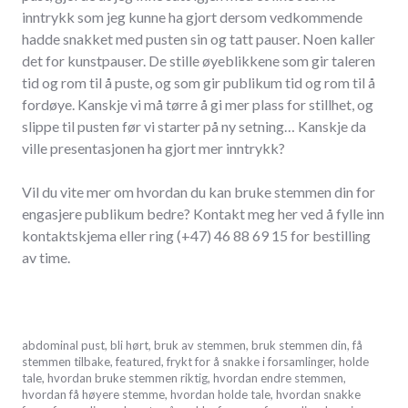
inntrykk som jeg kunne ha gjort dersom vedkommende
hadde snakket med pusten sin og tatt pauser. Noen kaller
det for kunstpauser. De stille øyeblikkene som gir taleren
tid og rom til å puste, og som gir publikum tid og rom til å
fordøye. Kanskje vi må tørre å gi mer plass for stillhet, og
slippe til pusten før vi starter på ny setning… Kanskje da
ville presentasjonen ha gjort mer inntrykk?
Vil du vite mer om hvordan du kan bruke stemmen din for
engasjere publikum bedre? Kontakt meg her ved å fylle inn
kontaktskjema eller ring (+47) 46 88 69 15 for bestilling
av time.
oktober
abdominal pust
,
bli hørt
,
bruk av stemmen
,
bruk stemmen din
,
få
5,
stemmen tilbake
,
featured
,
frykt for å snakke i forsamlinger
,
holde
2017
tale
,
hvordan bruke stemmen riktig
,
hvordan endre stemmen
,
hvordan få høyere stemme
,
hvordan holde tale
,
hvordan snakke