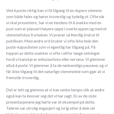
Ved å puste riktig kan vi få tilgang til en dypere stemme
som både føles og høres troverdig og tydelig ut. Ofte når
vi skal presentere, har vi en tendens til å snakke med en
pust som er plassert høyere oppe i overkroppen og med et
stemmefokus fra halsen. Vi prøver så iherdig å nå ut til
publikum. Med andre ord bruker vi ofte ikke hele den
puste-kapasiteten som vi egentlig har tilgang på. På
toppen av dette snakker vi ofte i altfor lange setninger
fordi vi kanskje er entusiastiske eller nervøse. Vi glemmer
altså å puste. Vi glemmer å ta de nødvendige pausene, og vi
får ikke tilgang til det naturlige stemmeleie som gjør at vi
fremstår troverdig.
Det er lett og glemme at vi kan senke tempo slik at andre
også kan ta innover seg det vi har sagt. En av de siste
presentasjonene jeg hørte var et eksempel på dette.
Taleren var utrolig engasjert og ivrig etter å dele sin