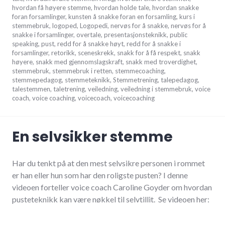
hvordan få høyere stemme
,
hvordan holde tale
,
hvordan snakke
foran forsamlinger
,
kunsten å snakke foran en forsamling
,
kurs i
stemmebruk
,
logoped
,
Logopedi
,
nervøs for å snakke
,
nervøs for å
snakke i forsamlinger
,
overtale
,
presentasjonsteknikk
,
public
speaking
,
pust
,
redd for å snakke høyt
,
redd for å snakke i
forsamlinger
,
retorikk
,
sceneskrekk
,
snakk for å få respekt
,
snakk
høyere
,
snakk med gjennomslagskraft
,
snakk med troverdighet
,
stemmebruk
,
stemmebruk i retten
,
stemmecoaching
,
stemmepedagog
,
stemmeteknikk
,
Stemmetrening
,
talepedagog
,
talestemmen
,
taletrening
,
veiledning
,
veiledning i stemmebruk
,
voice
coach
,
voice coaching
,
voicecoach
,
voicecoaching
En selvsikker stemme
Har du tenkt på at den mest selvsikre personen i rommet
er han eller hun som har den roligste pusten? I denne
videoen forteller voice coach Caroline Goyder om hvordan
pusteteknikk kan være nøkkel til selvtillit. Se videoen her: