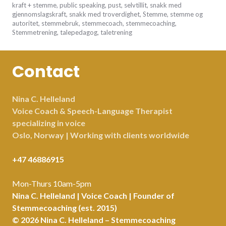
23,
kraft + stemme
,
public speaking
,
pust
,
selvtillit
,
snakk med
2017
gjennomslagskraft
,
snakk med troverdighet
,
Stemme
,
stemme og
autoritet
,
stemmebruk
,
stemmecoach
,
stemmecoaching
,
Stemmetrening
,
talepedagog
,
taletrening
Contact
Nina C. Helleland
Voice Coach & Speech-Language Therapist
specializing in voice
Oslo, Norway | Working with clients worldwide
+47 46886915
Mon-Thurs 10am-5pm
Nina C. Helleland | Voice Coach | Founder of
Stemmecoaching (est. 2015)
© 2026 Nina C. Helleland – Stemmecoaching