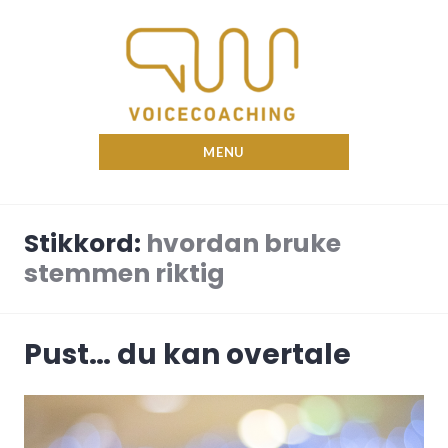
Skip
to
content
Nina Voicecoach
MENU
Stikkord:
hvordan bruke
stemmen riktig
Pust… du kan overtale