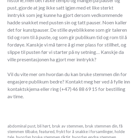
historie, men det raske tempo og mangel på pauser og
pust, gjorde at jeg ikke satt igjen med et like sterkt
inntrykk som jeg kunne ha gjort dersom vedkommende
hadde snakket med pusten sin og tatt pauser. Noen kaller
det for kunstpauser. De stille øyeblikkene som gir taleren
tid og rom til å puste, og som gir publikum tid og rom til å
fordøye. Kanskje vi må tørre å gi mer plass for stillhet, og
slippe til pusten før vi starter på ny setning… Kanskje da
ville presentasjonen ha gjort mer inntrykk?
Vil du vite mer om hvordan du kan bruke stemmen din for
engasjere publikum bedre? Kontakt meg her ved å fylle inn
kontaktskjema eller ring (+47) 46 88 69 15 for bestilling
av time.
oktober
abdominal pust
,
bli hørt
,
bruk av stemmen
,
bruk stemmen din
,
få
5,
stemmen tilbake
,
featured
,
frykt for å snakke i forsamlinger
,
holde
2017
tale
,
hvordan bruke stemmen riktig
,
hvordan endre stemmen
,