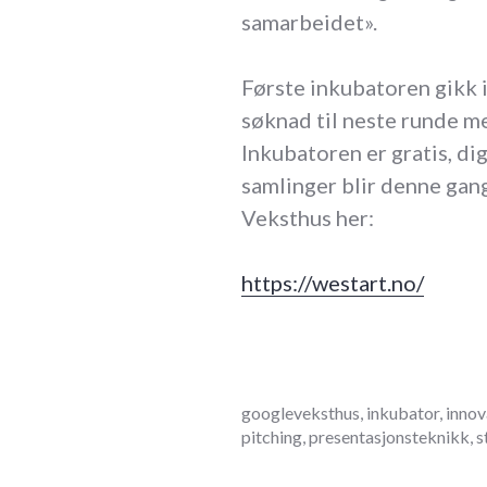
samarbeidet».
Første inkubatoren gikk i
søknad til neste runde me
Inkubatoren er gratis, dig
samlinger blir denne gan
Veksthus her:
https://westart.no/
april
googleveksthus
,
inkubator
,
innov
8,
pitching
,
presentasjonsteknikk
,
s
2022