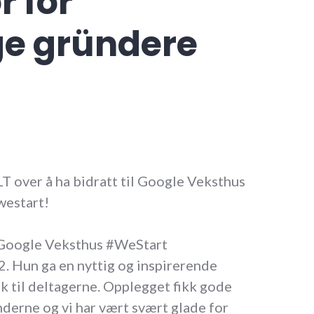
r for
ge gründere
 over å ha bidratt til Google Veksthus
westart!
v Google Veksthus #WeStart
 Hun ga en nyttig og inspirerende
til deltagerne. Opplegget fikk gode
nderne og vi har vært svært glade for