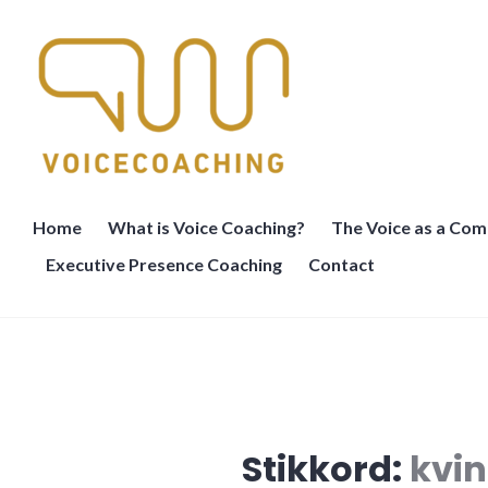
Skip
to
content
Nina Voicecoach
Home
What is Voice Coaching?
The Voice as a Com
Executive Presence Coaching
Contact
Stikkord:
kvi