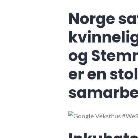
Norge sa
kvinneli
og Stem
er en stol
samarbe