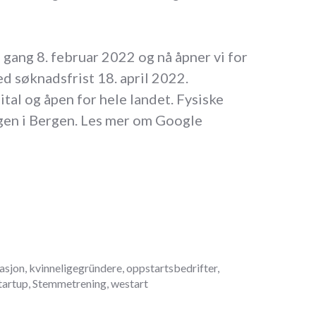
 gang 8. februar 2022 og nå åpner vi for
d søknadsfrist 18. april 2022.
ital og åpen for hele landet. Fysiske
gen i Bergen. Les mer om Google
asjon
,
kvinneligegründere
,
oppstartsbedrifter
,
tartup
,
Stemmetrening
,
westart