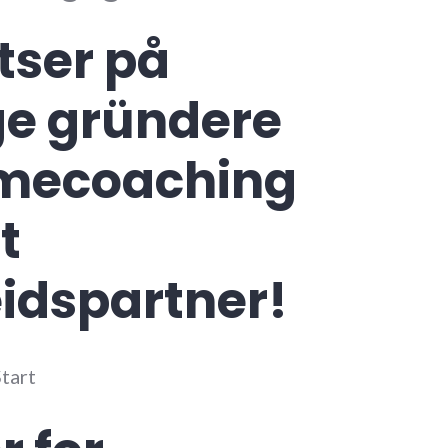
tser på
ge gründere
mecoaching
t
idspartner!