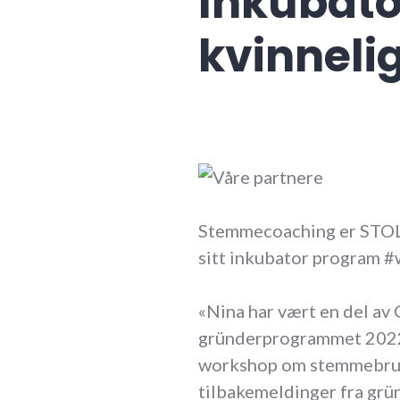
Inkubato
kvinneli
Stemmecoaching er STOLT
sitt inkubator program #
«Nina har vært en del a
gründerprogrammet 2022.
workshop om stemmebruk 
tilbakemeldinger fra grü